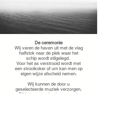
De ceremonie
Wij varen de haven uit met de vlag
halfstok naar de plek waar het
schip wordt stilgelegd.
Voor het as verstrooid wordt met
een strooikoker of urn kan men op
eigen wijze afscheid nemen.
Wij kunnen de door u
geselecteerde muziek verzorgen.
Bij het verstrooien kunnen ook
eventueel bloemen gestrooid
worden.
Na afloop vaart de schipper rond
de plek van verstrooiing en geeft 3
stoten op de scheepshoorn als
laatste groet en eerbetoon. De vlag
wordt in de top gehesen.